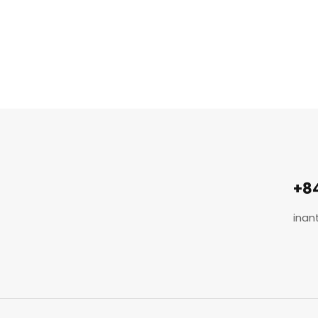
+8
inan