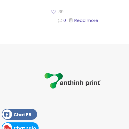
39
0
Read more
Chat FB
Chat Zalo