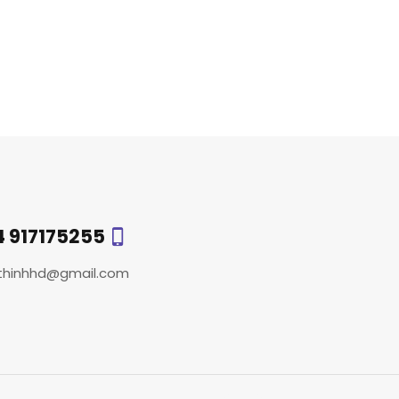
4 917175255
thinhhd@gmail.com