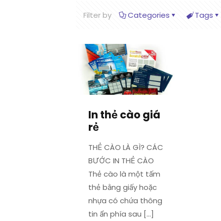
Filter by
Categories
Tags
In thẻ cào giá
rẻ
THẺ CÀO LÀ GÌ? CÁC
BƯỚC IN THẺ CÀO
Thẻ cào là một tấm
thẻ bằng giấy hoặc
nhựa có chứa thông
tin ẩn phía sau
[…]