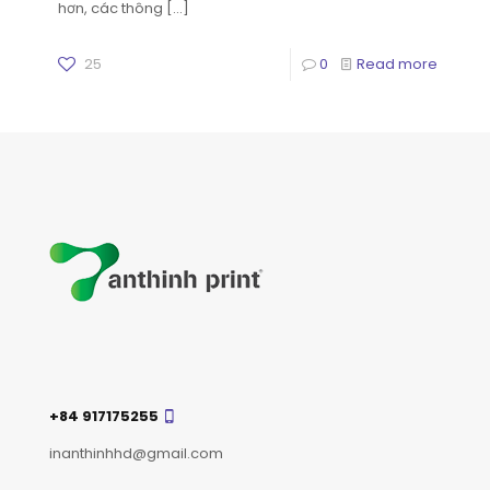
hơn, các thông
[…]
25
0
Read more
+84 917175255
inanthinhhd@gmail.com