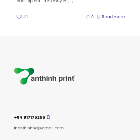
cáo, tạp chí… trên máy in
[…]
31
0
Read more
+84 917175255
inanthinhhd@gmail.com