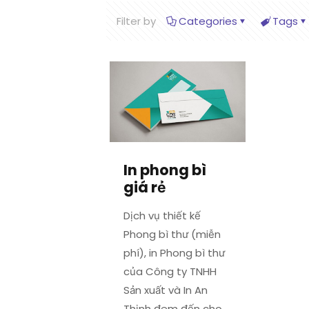
Filter by
Categories
Tags
In phong bì
giá rẻ
Dịch vụ thiết kế
Phong bì thư (miễn
phí), in Phong bì thư
của Công ty TNHH
Sản xuất và In An
Thịnh đem đến cho