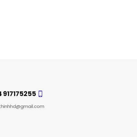
4 917175255
thinhhd@gmail.com