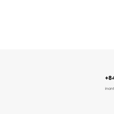
+8
inan