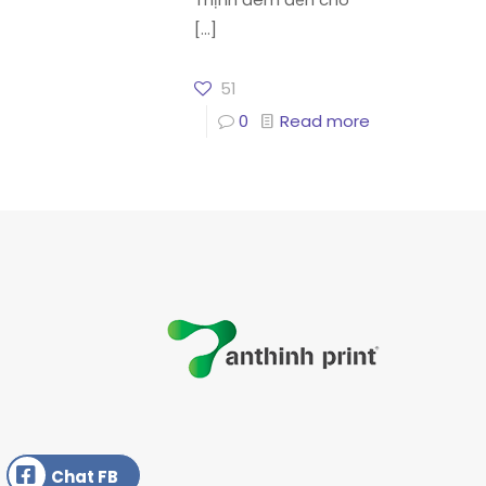
[…]
51
0
Read more
Chat FB