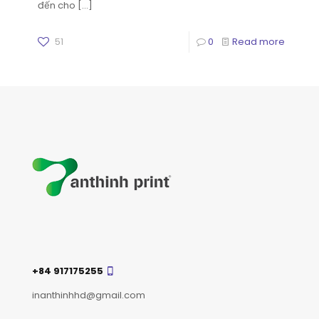
đến cho
[…]
51
0
Read more
+84 917175255
inanthinhhd@gmail.com