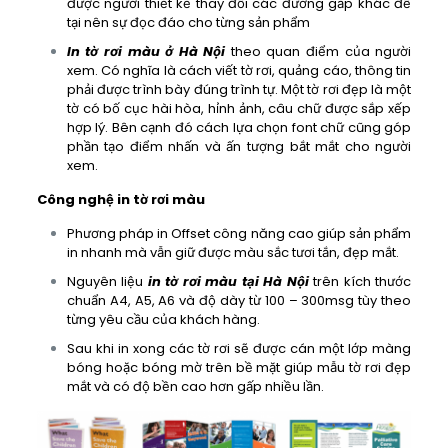
được người thiết kế thay đổi các đường gấp khác để
tại nên sự đọc đáo cho từng sản phẩm
In tờ rơi màu ở Hà Nội
theo quan điểm của người
xem. Có nghĩa là cách viết tờ rơi, quảng cáo, thông tin
phải được trình bày đúng trình tự. Một tờ rơi đẹp là một
tờ có bố cục hài hòa, hỉnh ảnh, câu chữ được sắp xếp
hợp lý. Bên cạnh đó cách lựa chọn font chữ cũng góp
phần tạo điểm nhấn và ấn tượng bắt mắt cho người
xem.
Công nghệ in tờ rơi màu
Phương pháp in Offset công năng cao giúp sản phẩm
in nhanh mà vẫn giữ được màu sắc tươi tắn, đẹp mắt.
Nguyên liệu
in tờ rơi màu tại Hà Nội
trên kích thước
chuẩn A4, A5, A6 và độ dày từ 100 – 300msg tùy theo
từng yêu cầu của khách hàng.
Sau khi in xong các tờ rơi sẽ được cán một lớp màng
bóng hoặc bóng mờ trên bề mặt giúp mẫu tờ rơi đẹp
mắt và có độ bền cao hơn gấp nhiều lần.