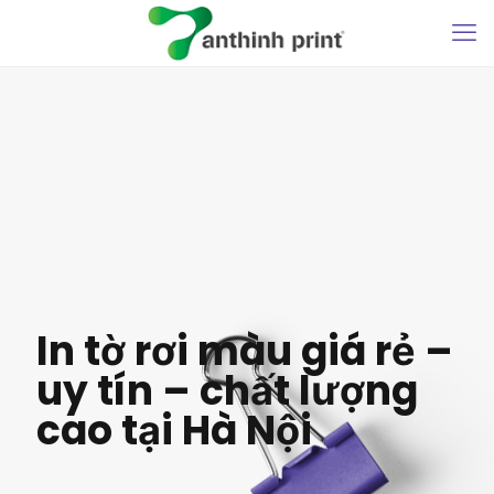
In tờ rơi màu giá rẻ –
uy tín – chất lượng
cao tại Hà Nội