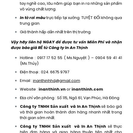
tay nghề cao, lâu năm giúp bạn in ra những sản phẩm
vô vùng chất lượng.
In tờ rơi màu
trực tiếp tại xưởng. TUYỆT ĐỐI không qua
trung gian.
Giá thành hấp dẫn nhất trên thị trường.
Vậy
hãy
liên hệ NGAY để được tư vấn Miễn Phí và nhận
được báo giá RẺ từ Công ty In An Thịnh
Hotline : 0917 17 52 55 ( Ms.Nguyệt ) – 0904 59 41 41
(Ms.Thủy)
Điện thoại : 024. 6675 9797
Email :
inanthinhhd@gmail.com
Website :
inanthinh.vn
or
inanthinh.com
Địa chỉ văn phòng : Số 115, Ngõ 61, Vạn Phúc, Hà Đông
Công ty TNHH Sản xuất và In An Thịnh
sẽ báo giá
và thời gian hoàn thành đơn hàng nhanh nhất trong
thời gian sớm nhất.
Công ty TNHH Sản xuất và In An Thịnh
sẽ thực
hiện đơn hàng và giao hàng thuận tiện nhất cho