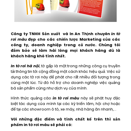
Công ty TNHH Sản xuất và In An Thịnh chuyên
in tờ
rơi màu
đẹp cho các chiến lược Marketing của các
công ty, doanh nghiệp trong cả nước. Chúng tôi
đảm bảo sẽ làm hài lòng mọi khách hàng dù là
khách hàng khó tính nhất.
In tờ rơi hà nội
, tờ gấp là một trong những công cụ truyền
tải thông tin tới cộng đồng một cách khác hiệu quả. Việc sử
dụng các tờ rơi này để phát cho rất nhiều đối tượng trong
cùng một lúc. Từ đó hỗ trợ cho doanh nghiệp việc quảng
bá sản phẩm cũng như dịch vụ của mình.
Hình thức quảng cáo
in tờ rơi màu
này sẽ phát huy đặc
biệt tác dụng của mình tại các kỳ triển lãm, hội chợ hoặc
để tại các showroom ô tô, xe máy, nhà hàng ăn nhanh,…
Với những đặc điểm và tính chất kể trên thì sản
phẩm in tờ rơi màu sẽ phải có: