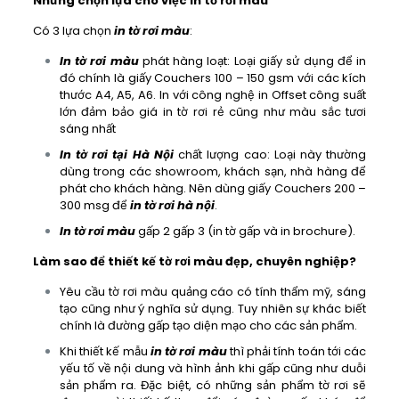
Những chọn lựa cho việc in tờ rơi màu
Có 3 lựa chọn
in tờ rơi màu
:
In tờ rơi màu
phát hàng loạt: Loại giấy sử dụng để in
đó chính là giấy Couchers 100 – 150 gsm với các kích
thước A4, A5, A6. In với công nghệ in Offset công suất
lớn đảm bảo giá in tờ rơi rẻ cũng như màu sắc tươi
sáng nhất
In tờ rơi tại Hà Nội
chất lượng cao: Loại này thường
dùng trong các showroom, khách sạn, nhà hàng để
phát cho khách hàng. Nên dùng giấy Couchers 200 –
300 msg để
in tờ rơi hà nội
.
In tờ rơi màu
gấp 2 gấp 3 (in tờ gấp và in brochure).
Làm sao để thiết kế tờ rơi màu đẹp, chuyên nghiệp?
Yêu cầu tờ rơi màu quảng cáo có tính thẩm mỹ, sáng
tạo cũng như ý nghĩa sử dụng. Tuy nhiên sự khác biết
chính là đường gấp tạo diện mạo cho các sản phẩm.
Khi thiết kế mẫu
in tờ rơi màu
thì phải tính toán tới các
yếu tố về nội dung và hình ảnh khi gấp cũng như duỗi
sản phẩm ra. Đặc biệt, có những sản phẩm tờ rơi sẽ